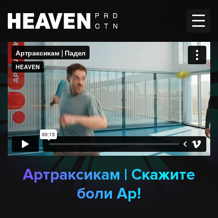
Главная
Работы
Вакансии
Контакты
En
RU
Артраксикам | Скажите
боли Ар!