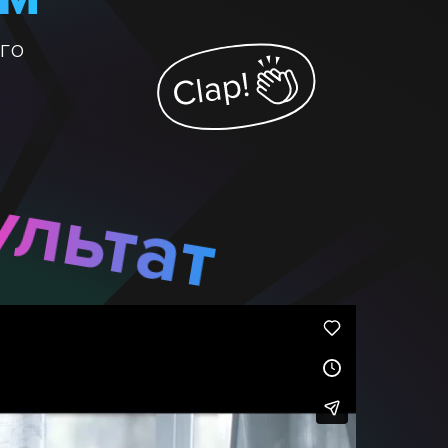
го
ультат