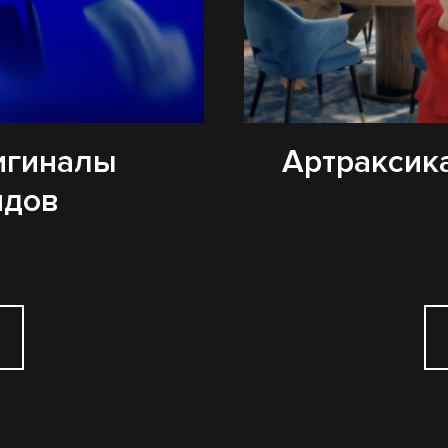
игиналы
Артраксика
ндов