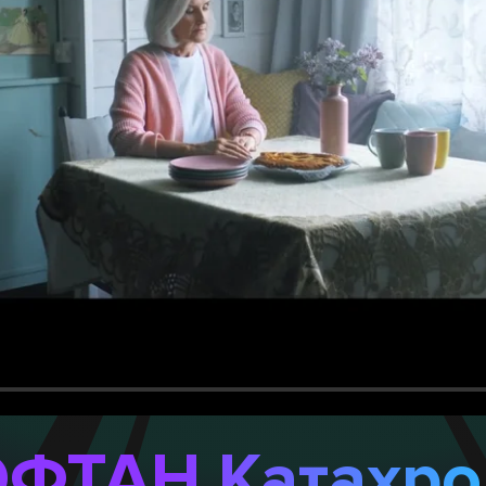
ФТАН Катахр