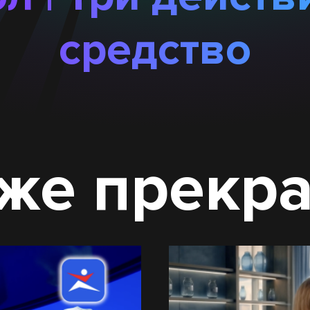
средство
же прекр