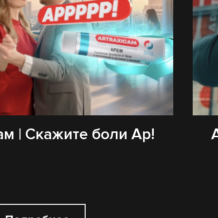
м | Скажите боли Ар!