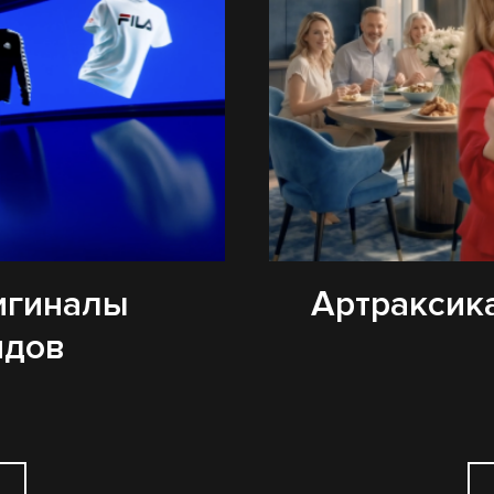
игиналы
Артраксика
ндов