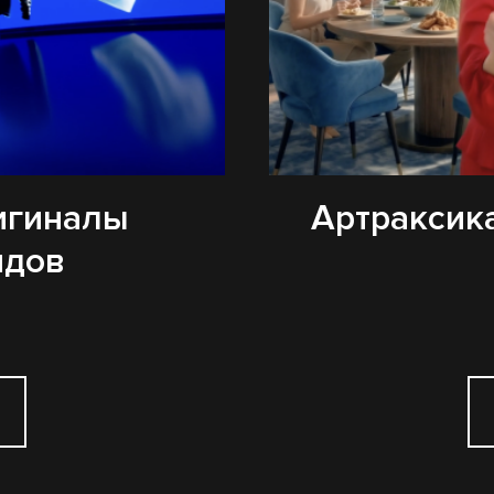
игиналы
Артраксика
ндов